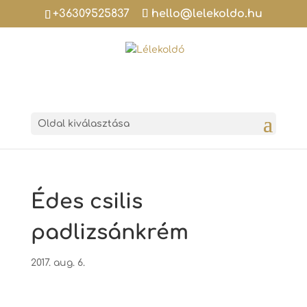
+36309525837
hello@lelekoldo.hu
Oldal kiválasztása
Édes csilis
padlizsánkrém
2017. aug. 6.