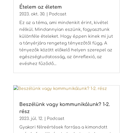
Ételem az életem
2023. okt. 30.
|
Podcast
Ez az a téma, ami mindenkit érint, kivétel
nélkül. Mindannyian eszünk, fogyasztunk
különféle ételeket. Hogy éppen kinek mi jut
a tányérjára rengeteg tényezőtől függ. A
tényezők között előkelő helyen szerepel az
egészségtudatosság, az önreflexió, az
evéshez fűződő...
Beszélünk vagy kommunikálunk? 1-2.
rész
2023. júl. 12.
|
Podcast
Gyakori félreértések forrása a kimondott