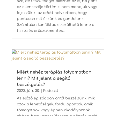
szó, de feszültséget okozhat az is, ha pont
az ellenkezője történik: nem mondjuk vagy
fejezzük ki az adott helyzetben, hogy
pontosan mit érzünk és gondolunk.
Számtalan konfliktus elkerülhető lenne a
tiszta és erőszakmentes...
Miért nehéz terápiás folyamatban
lenni? Mit jelent a segítő
beszélgetés?
2023. jún. 30.
|
Podcast
Az előző epizódban arról beszéltünk, mik
azok a lehetőségek, fordulópontok, amik
támogatnak vagy éppen akadályoznak