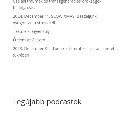
Családi traumák és transzgenerációs örökségek
feldolgozása
2024. December 11. SLOW XMAS: Beszéljünk
nyugodtan a stresszről
Testi-lelki egyensúly
Ételem az életem
2023. December 3. – Tudatos teremtés – az önismeret
tükrében
Legújabb podcastok