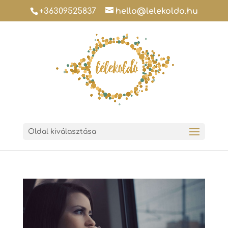
+36309525837
hello@lelekoldo.hu
Oldal kiválasztása