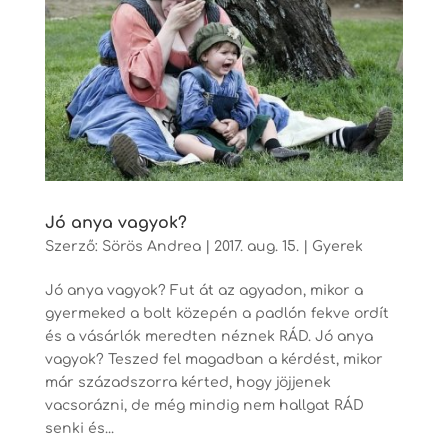
Jó anya vagyok?
Szerző:
Sörös Andrea
|
2017. aug. 15.
|
Gyerek
Jó anya vagyok? Fut át az agyadon, mikor a
gyermeked a bolt közepén a padlón fekve ordít
és a vásárlók meredten néznek RÁD. Jó anya
vagyok? Teszed fel magadban a kérdést, mikor
már századszorra kérted, hogy jöjjenek
vacsorázni, de még mindig nem hallgat RÁD
senki és...