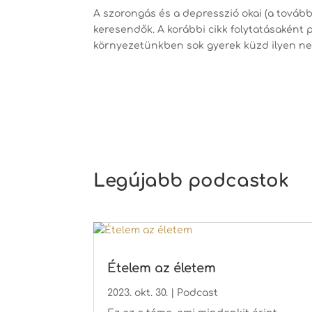
A szorongás és a depresszió okai (a tová
keresendők. A korábbi cikk folytatásaként p
környezetünkben sok gyerek küzd ilyen neh
Legújabb podcastok
Ételem az életem
2023. okt. 30.
|
Podcast