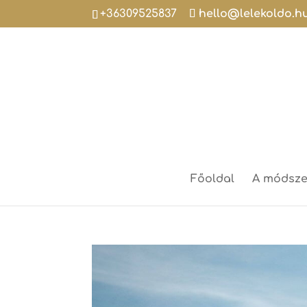
+36309525837
hello@lelekoldo.h
Főoldal
A módsze