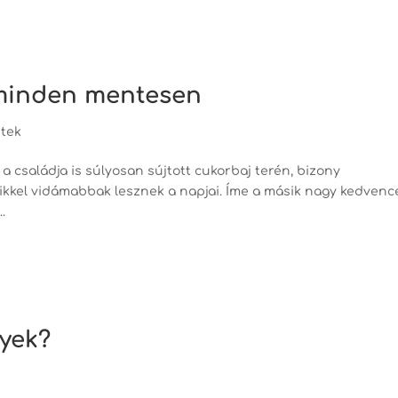
 minden mentesen
tek
a családja is súlyosan sújtott cukorbaj terén, bizony
mikkel vidámabbak lesznek a napjai. Íme a másik nagy kedvenc
.
gyek?