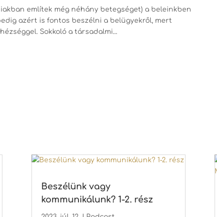
bbiakban említek még néhány betegséget) a beleinkben
edig azért is fontos beszélni a belügyekről, mert
ézséggel. Sokkoló a társadalmi...
Beszélünk vagy
kommunikálunk? 1-2. rész
2023. júl. 12.
|
Podcast