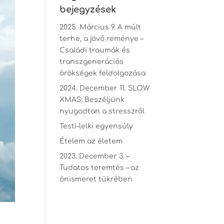
bejegyzések
2025. Március 9. A múlt
terhe, a jövő reménye –
Családi traumák és
transzgenerációs
örökségek feldolgozása
2024. December 11. SLOW
XMAS: Beszéljünk
nyugodtan a stresszről
Testi-lelki egyensúly
Ételem az életem
2023. December 3. –
Tudatos teremtés – az
önismeret tükrében