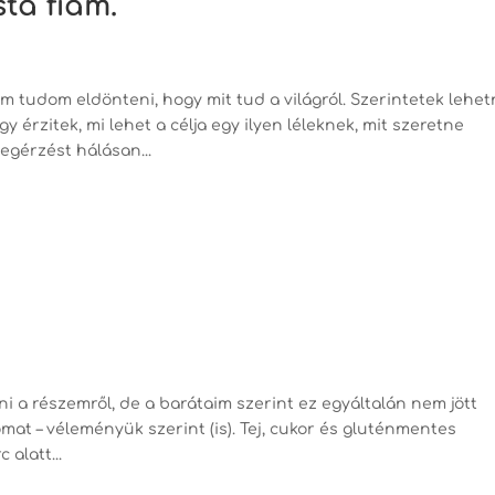
ta fiam.”
em tudom eldönteni, hogy mit tud a világról. Szerintetek lehe
 érzitek, mi lehet a célja egy ilyen léleknek, mit szeretne
egérzést hálásan...
i a részemről, de a barátaim szerint ez egyáltalán nem jött
at – véleményük szerint (is). Tej, cukor és gluténmentes
alatt...