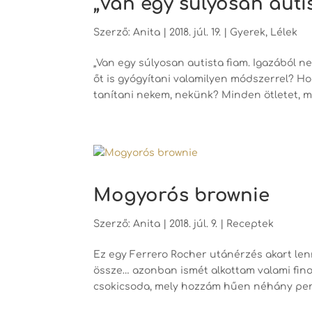
„Van egy súlyosan autis
Szerző:
Anita
|
2018. júl. 19.
|
Gyerek
,
Lélek
„Van egy súlyosan autista fiam. Igazából n
őt is gyógyítani valamilyen módszerrel? Hogy
tanítani nekem, nekünk? Minden ötletet, m
Mogyorós brownie
Szerző:
Anita
|
2018. júl. 9.
|
Receptek
Ez egy Ferrero Rocher utánérzés akart lenn
össze… azonban ismét alkottam valami finom
csokicsoda, mely hozzám hűen néhány perc 