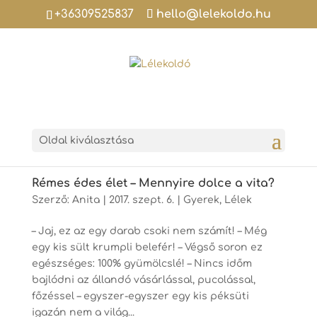
+36309525837
hello@lelekoldo.hu
Oldal kiválasztása
Rémes édes élet – Mennyire dolce a vita?
Szerző:
Anita
|
2017. szept. 6.
|
Gyerek
,
Lélek
– Jaj, ez az egy darab csoki nem számít! – Még
egy kis sült krumpli belefér! – Végső soron ez
egészséges: 100% gyümölcslé! – Nincs időm
bajlódni az állandó vásárlással, pucolással,
főzéssel – egyszer-egyszer egy kis péksüti
igazán nem a világ...