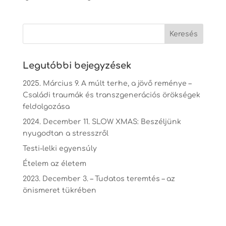
Legutóbbi bejegyzések
2025. Március 9. A múlt terhe, a jövő reménye –
Családi traumák és transzgenerációs örökségek
feldolgozása
2024. December 11. SLOW XMAS: Beszéljünk
nyugodtan a stresszről
Testi-lelki egyensúly
Ételem az életem
2023. December 3. – Tudatos teremtés – az
önismeret tükrében