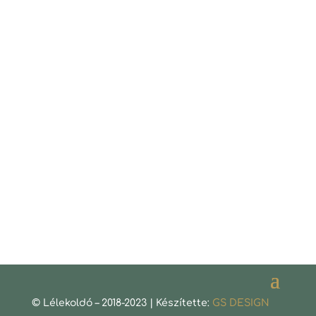
Az előző epizódban arról beszéltünk, mik
azok a lehetőségek, fordulópontok, amik
támogatnak vagy éppen akadályoznak
abban, hogy megszülessen a döntés, majd
cselekvéssé válva belépjünk egy testi-lelki
gyógyító folyamatba. Hogyan oldhatjuk fel
az akadályokat és végül...
© Lélekoldó – 2018-2023 | Készítette:
GS DESIGN