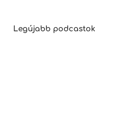
Legújabb podcastok
Ez az a téma, ami mindenkit érint, kivétel
nélkül. Mindannyian eszünk, fogyasztunk
különféle ételeket. Hogy éppen kinek mi jut
a tányérjára rengeteg tényezőtől függ. A
tényezők között előkelő helyen szerepel az
egészségtudatosság, az önreflexió, az
evéshez fűződő...