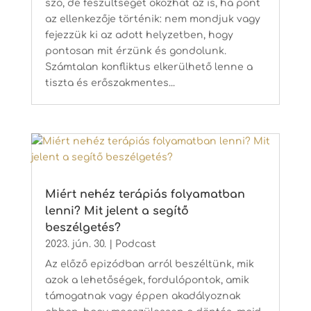
szó, de feszültséget okozhat az is, ha pont
az ellenkezője történik: nem mondjuk vagy
fejezzük ki az adott helyzetben, hogy
pontosan mit érzünk és gondolunk.
Számtalan konfliktus elkerülhető lenne a
tiszta és erőszakmentes...
Miért nehéz terápiás folyamatban
lenni? Mit jelent a segítő
beszélgetés?
2023. jún. 30.
|
Podcast
Az előző epizódban arról beszéltünk, mik
azok a lehetőségek, fordulópontok, amik
támogatnak vagy éppen akadályoznak