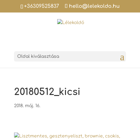
+36309525837
hello@lelekoldo.hu
Oldal kiválasztása
20180512_kicsi
2018. máj. 16.