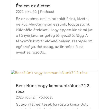
Ételem az életem
2023. okt. 30.
|
Podcast
Ez az a téma, ami mindenkit érint, kivétel
nélkül. Mindannyian eszünk, fogyasztunk
különféle ételeket. Hogy éppen kinek mi jut
a tányérjára rengeteg tényezőtől függ. A
tényezők között előkelő helyen szerepel az
egészségtudatosság, az önreflexió, az
evéshez fűződő...
Beszélünk vagy kommunikálunk? 1-2.
rész
2023. júl. 12.
|
Podcast
Gyakori félreértések forrása a kimondott