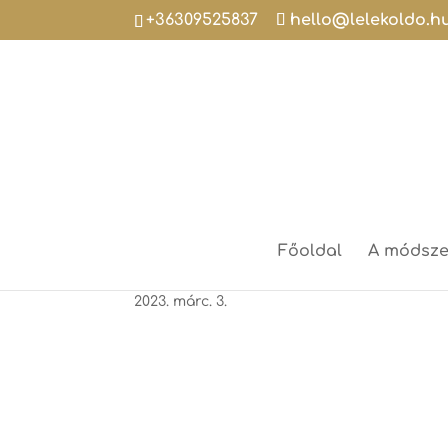
+36309525837
hello@lelekoldo.h
Fogaddelengeddel
Főoldal
A módsze
2023. márc. 3.