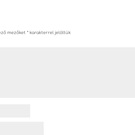
lező mezőket
*
karakterrel jelöltük