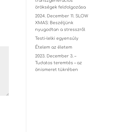
transzgenerációs
örökségek feldolgozása
2024. December 11. SLOW
XMAS: Beszéljünk
nyugodtan a stresszről
Testi-lelki egyensúly
Ételem az életem
2023. December 3. –
Tudatos teremtés – az
önismeret tükrében