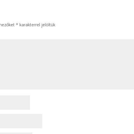
 mezőket
*
karakterrel jelöltük