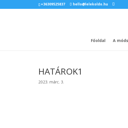
+36309525837
hello@lelekoldo.hu
Főoldal
A móds
HATÁROK1
2023. márc. 3.