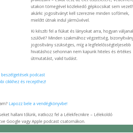
utakon tömegével közlekedő gépkocsikat sem vezeth
akárki: jogosítványt kell szereznie minden sofőrnek,
mielőtt útnak indul járművével.
Ki készíti fel a fiúkat és lányokat arra, hogyan váljana
szülővé? Minden szakmához végzettség, bizonyítván
jogosítvány szükséges, míg a legfelelősségteljesebb
hivatáshoz sehonnan nem kapunk hiteles és értékes
útmutatást, valid tudást.
ó beszélgetések podcast
bi cikkhez és recepthez!
álam?
Lapozz bele a vendégkönyvbe!
ket hallani tőlünk, iratkozz fel a Lélekfecnikre – Lélekoldó
letve Google vagy Apple podcast csatornákon.