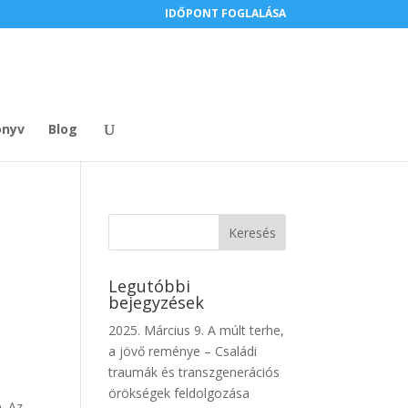
IDŐPONT FOGLALÁSA
nyv
Blog
Legutóbbi
bejegyzések
2025. Március 9. A múlt terhe,
a jövő reménye – Családi
traumák és transzgenerációs
örökségek feldolgozása
e. Az