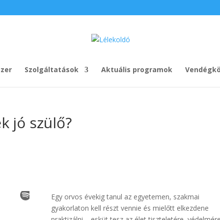
zer
Szolgáltatások
Aktuális programok
Vendégkö
k jó szülő?
Egy orvos évekig tanul az egyetemen, szakmai
gyakorlaton kell részt vennie és mielőtt elkezdene
praktizálni – esküt tesz az élet tiszteletére, védelmér