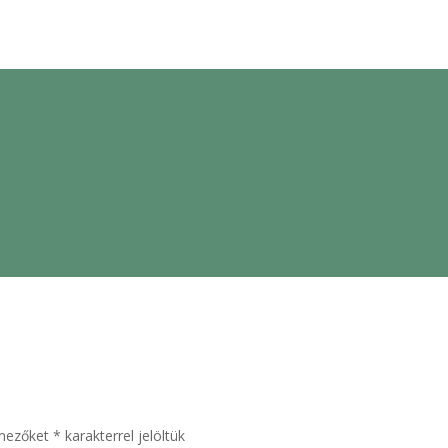
 mezőket
*
karakterrel jelöltük