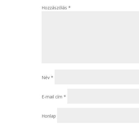
Hozzászólás
*
Név
*
E-mail cím
*
Honlap