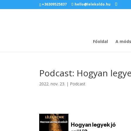
+36309525837
hello@lelekoldo.hu
Főoldal
A móds
Podcast: Hogyan legye
2022. nov. 23.
|
Podcast