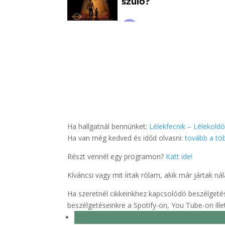
Ha hallgatnál bennünket:
Lélekfecnik – Lélekold
Ha van még kedved és időd olvasni:
tovább a töb
Részt vennél egy programon?
Katt ide!
Kíváncsi vagy mit írtak rólam, akik már jártak n
Ha szeretnél cikkeinkhez kapcsolódó beszélgetése
beszélgetéseinkre a Spotify-on, You Tube-on il