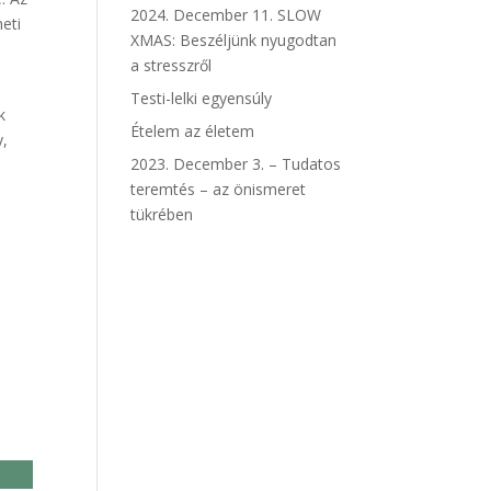
2024. December 11. SLOW
eti
XMAS: Beszéljünk nyugodtan
a stresszről
Testi-lelki egyensúly
k
Ételem az életem
y,
2023. December 3. – Tudatos
teremtés – az önismeret
tükrében