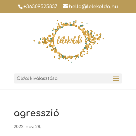
+36309525837
hello@lelekoldo.hu
Oldal kiválasztása
agresszió
2022. nov. 28.