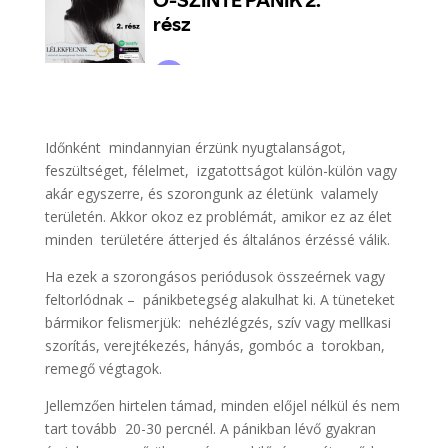
Időnként mindannyian érzünk nyugtalanságot,
feszültséget, félelmet, izgatottságot külön-külön vagy
akár egyszerre, és szorongunk az életünk valamely
területén. Akkor okoz ez problémát, amikor ez az élet
minden területére átterjed és általános érzéssé válik.
Ha ezek a szorongásos periódusok összeérnek vagy
feltorlódnak – pánikbetegség alakulhat ki. A tüneteket
bármikor felismerjük: nehézlégzés, szív vagy mellkasi
szorítás, verejtékezés, hányás, gombóc a torokban,
remegő végtagok.
Jellemzően hirtelen támad, minden előjel nélkül és nem
tart tovább 20-30 percnél. A pánikban lévő gyakran