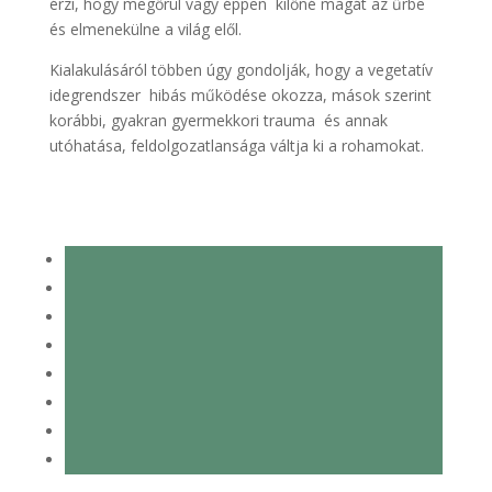
érzi, hogy megőrül vagy éppen kilőné magát az űrbe
és elmenekülne a világ elől.
Kialakulásáról többen úgy gondolják, hogy a vegetatív
idegrendszer hibás működése okozza, mások szerint
korábbi, gyakran gyermekkori trauma és annak
utóhatása, feldolgozatlansága váltja ki a rohamokat.