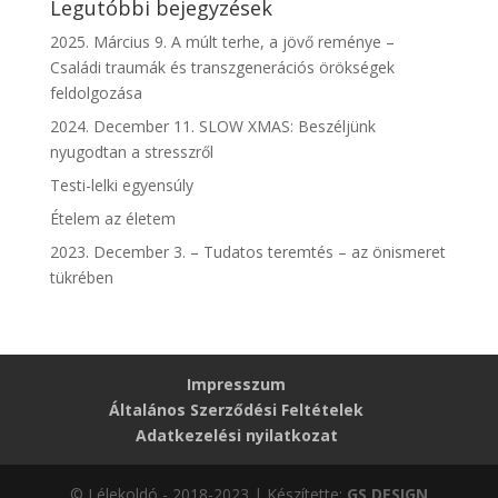
Legutóbbi bejegyzések
2025. Március 9. A múlt terhe, a jövő reménye –
Családi traumák és transzgenerációs örökségek
feldolgozása
2024. December 11. SLOW XMAS: Beszéljünk
nyugodtan a stresszről
Testi-lelki egyensúly
Ételem az életem
2023. December 3. – Tudatos teremtés – az önismeret
tükrében
Impresszum
Általános Szerződési Feltételek
Adatkezelési nyilatkozat
© Lélekoldó - 2018-2023 | Készítette:
GS DESIGN