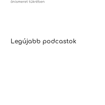
önismeret tükrében
Legújabb podcastok
Ez az a téma, ami mindenkit érint, kivétel
nélkül. Mindannyian eszünk, fogyasztunk
különféle ételeket. Hogy éppen kinek mi jut
a tányérjára rengeteg tényezőtől függ. A
tényezők között előkelő helyen szerepel az