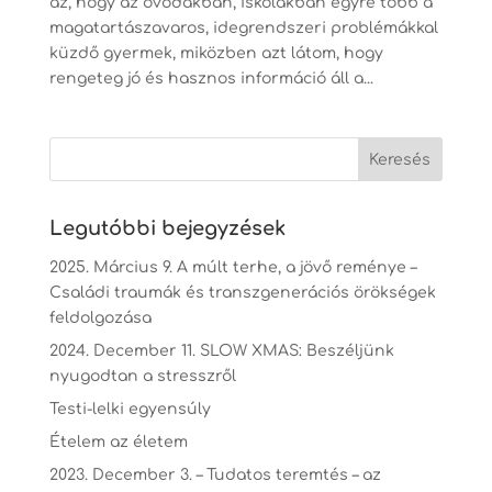
az, hogy az óvodákban, iskolákban egyre több a
magatartászavaros, idegrendszeri problémákkal
küzdő gyermek, miközben azt látom, hogy
rengeteg jó és hasznos információ áll a...
Legutóbbi bejegyzések
2025. Március 9. A múlt terhe, a jövő reménye –
Családi traumák és transzgenerációs örökségek
feldolgozása
2024. December 11. SLOW XMAS: Beszéljünk
nyugodtan a stresszről
Testi-lelki egyensúly
Ételem az életem
2023. December 3. – Tudatos teremtés – az