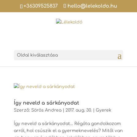
+36309525837
hello@lelekoldo.hu
Oldal kiválasztása
Így neveld a sárkányodat
Szerző:
Sörös Andrea
|
2017. aug. 30.
|
Gyerek
Így neveld a sárkányodat… Régóta gondolkozom
arról, hol csúszik el a gyermeknevelés? Mitől van