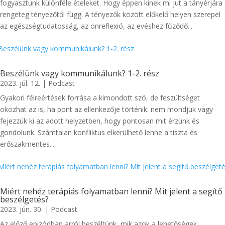
fogyasztunk különféle ételeket. Hogy éppen kinek mi jut a tányérjára
rengeteg tényezőtől függ. A tényezők között előkelő helyen szerepel
az egészségtudatosság, az önreflexió, az evéshez fűződő...
Beszélünk vagy kommunikálunk? 1-2. rész
2023. júl. 12.
|
Podcast
Gyakori félreértések forrása a kimondott szó, de feszültséget
okozhat az is, ha pont az ellenkezője történik: nem mondjuk vagy
fejezzük ki az adott helyzetben, hogy pontosan mit érzünk és
gondolunk. Számtalan konfliktus elkerülhető lenne a tiszta és
erőszakmentes...
Miért nehéz terápiás folyamatban lenni? Mit jelent a segítő
beszélgetés?
2023. jún. 30.
|
Podcast
Az előző epizódban arról beszéltünk, mik azok a lehetőségek,