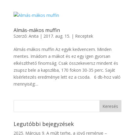
Almás-mákos muffin
Szerző:
Anita
|
2017. aug. 15.
|
Receptek
Almás-mákos muffin Az egyik kedvencem. Minden
mentes. Imádom a mákot és ez egy igen gyorsan
elkészíthető finomság. Csak összekeversz mindent és
zsupsz bele a kapszliba, 170 fokon 30-35 perc. Saját
kísérletezés eredménye lett ez a csoda. 6 db-hoz való
mennyiség:...
Legutóbbi bejegyzések
2025. Március 9. A múlt terhe, a jövő reménye –