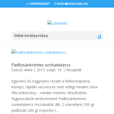
+36309525837
hello@lelekoldo.hu
Oldal kiválasztása
Padlizsánkrémes sonkatekercs
Szerző:
Anita
|
2017. szept. 10.
|
Receptek
Egyszerű és nagyszerű recept a hétköznapokra,
könnyű, tápláló vacsora és mint eddigi minden Léna-
féle költemény – minden mentes. Készítsétek,
fogyasszátok rendszeresen! Padlizsánkrémes
sonkatekercs Hozzávalók: (kb. 2 személyre) 550 gr
padlizsán 200 gr majonéz (...