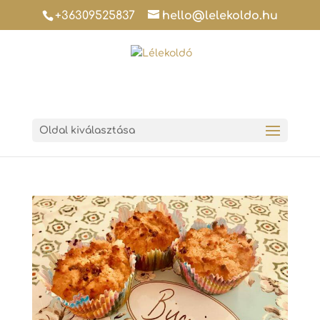
+36309525837
hello@lelekoldo.hu
Oldal kiválasztása