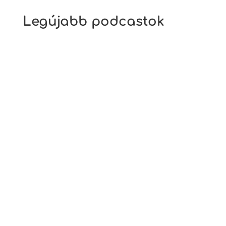
Legújabb podcastok
Ez az a téma, ami mindenkit érint, kivétel
nélkül. Mindannyian eszünk, fogyasztunk
különféle ételeket. Hogy éppen kinek mi jut
a tányérjára rengeteg tényezőtől függ. A
tényezők között előkelő helyen szerepel az
egészségtudatosság, az önreflexió, az
evéshez fűződő...