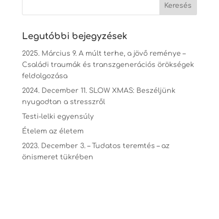
Legutóbbi bejegyzések
2025. Március 9. A múlt terhe, a jövő reménye –
Családi traumák és transzgenerációs örökségek
feldolgozása
2024. December 11. SLOW XMAS: Beszéljünk
nyugodtan a stresszről
Testi-lelki egyensúly
Ételem az életem
2023. December 3. – Tudatos teremtés – az
önismeret tükrében