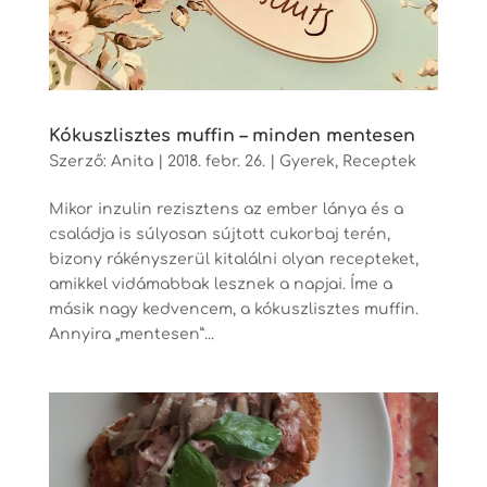
Kókuszlisztes muffin – minden mentesen
Szerző:
Anita
|
2018. febr. 26.
|
Gyerek
,
Receptek
Mikor inzulin rezisztens az ember lánya és a
családja is súlyosan sújtott cukorbaj terén,
bizony rákényszerül kitalálni olyan recepteket,
amikkel vidámabbak lesznek a napjai. Íme a
másik nagy kedvencem, a kókuszlisztes muffin.
Annyira „mentesen”...