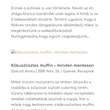
Ennek a sütinek is van története. Nevét az én
drága Moncsi barátnőm után kapta. A fotók is az
ő lelkesedését dicsérik. Történt ugyanis, hogy a
féléves rendes látogatásunk alkalmából, mikor is
megérkeztünk a székesfővárosból
Nyíregyházára, hogy együtt csajoskodjunk,...
Kókuszlisztes muffin – minden mentesen
Szerző:
Anita
|
2018. febr. 26.
|
Gyerek
,
Receptek
Mikor inzulin rezisztens az ember lánya és a
családja is súlyosan sújtott cukorbaj terén,
bizony rákényszerül kitalálni olyan recepteket,
amikkel vidámabbak lesznek a napjai. Íme a
másik nagy kedvencem, a kókuszlisztes muffin.