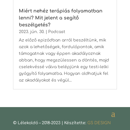
Miért nehéz terápiás folyamatban
lenni? Mit jelent a segítő
beszélgetés?
2023. jún. 30.
|
Podcast
Az előző epizódban arról beszéltünk, mik
azok a lehetőségek, fordulópontok, amik
támogatnak vagy éppen akadályoznak
abban, hogy megszülessen a döntés, majd
cselekvéssé válva belépjünk egy testi-lelki
gyógyító folyamatba. Hogyan oldhatjuk fel
az akadályokat és végül...
© Lélekoldó – 2018-2023 | Készítette:
GS DESIGN