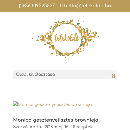
+36309525837
hello@lelekoldo.hu
Oldal kiválasztása
Monica gesztenyelisztes brownieja
Szerző:
Anita
|
2018. máj. 16.
|
Receptek