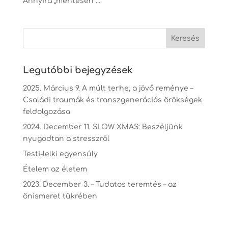
Annyira „mentesen”...
Legutóbbi bejegyzések
2025. Március 9. A múlt terhe, a jövő reménye –
Családi traumák és transzgenerációs örökségek
feldolgozása
2024. December 11. SLOW XMAS: Beszéljünk
nyugodtan a stresszről
Testi-lelki egyensúly
Ételem az életem
2023. December 3. – Tudatos teremtés – az
önismeret tükrében