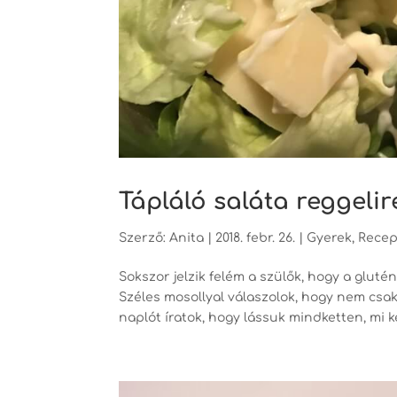
Tápláló saláta reggeli
Szerző:
Anita
|
2018. febr. 26.
|
Gyerek
,
Recep
Sokszor jelzik felém a szülők, hogy a glut
Széles mosollyal válaszolok, hogy nem csa
naplót íratok, hogy lássuk mindketten, mi ke