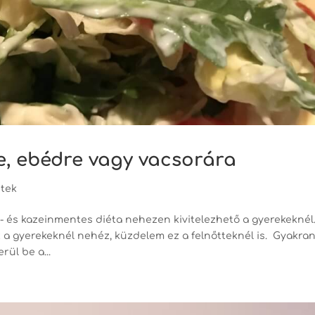
re, ebédre vagy vacsorára
tek
én- és kazeinmentes diéta nehezen kivitelezhető a gyerekeknél
k a gyerekeknél nehéz, küzdelem ez a felnőtteknél is. Gyakra
rül be a...