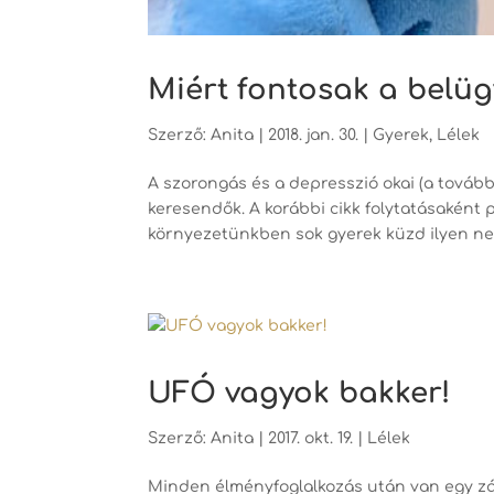
Miért fontosak a belü
Szerző:
Anita
|
2018. jan. 30.
|
Gyerek
,
Lélek
A szorongás és a depresszió okai (a tová
keresendők. A korábbi cikk folytatásaként p
környezetünkben sok gyerek küzd ilyen neh
UFÓ vagyok bakker!
Szerző:
Anita
|
2017. okt. 19.
|
Lélek
Minden élményfoglalkozás után van egy zá