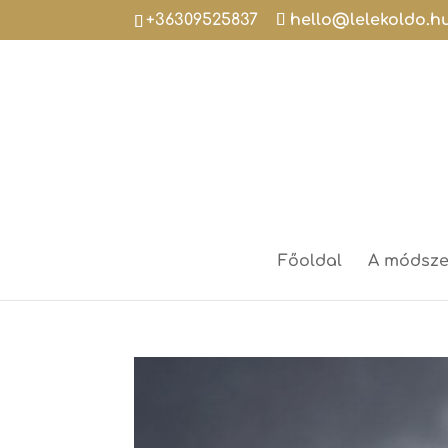
+36309525837
hello@lelekoldo.h
Főoldal
A módsze