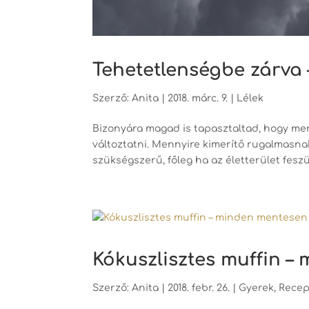
Tehetetlenségbe zárva 
Szerző:
Anita
|
2018. márc. 9.
|
Lélek
Bizonyára magad is tapasztaltad, hogy me
változtatni. Mennyire kimerítő rugalmasnak
szükségszerű, főleg ha az életterület feszül
Kókuszlisztes muffin –
Szerző:
Anita
|
2018. febr. 26.
|
Gyerek
,
Recep