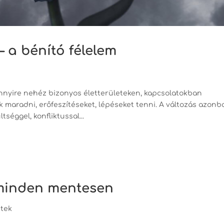
– a bénító félelem
nnyire nehéz bizonyos életterületeken, kapcsolatokban
 maradni, erőfeszítéseket, lépéseket tenni. A változás azonb
tséggel, konfliktussal...
 minden mentesen
tek