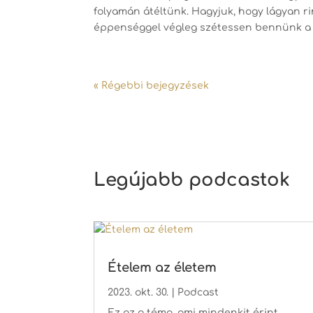
folyamán átéltünk. Hagyjuk, hogy lágyan r
éppenséggel végleg szétessen bennünk a ré
« Régebbi bejegyzések
Legújabb podcastok
Ételem az életem
2023. okt. 30.
|
Podcast
Ez az a téma, ami mindenkit érint,