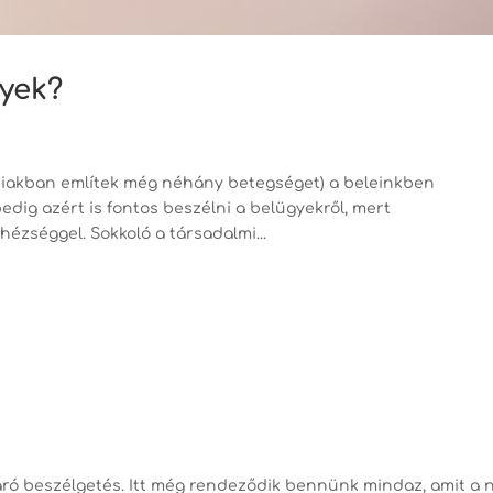
gyek?
bbiakban említek még néhány betegséget) a beleinkben
edig azért is fontos beszélni a belügyekről, mert
ézséggel. Sokkoló a társadalmi...
ró beszélgetés. Itt még rendeződik bennünk mindaz, amit a 