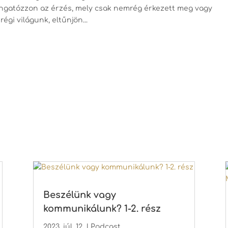
ingatózzon az érzés, mely csak nemrég érkezett meg vagy
gi világunk, eltűnjön...
Beszélünk vagy
kommunikálunk? 1-2. rész
2023. júl. 12.
|
Podcast